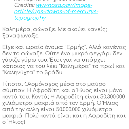
Credits:
www.nasa.gov/image-
article/ups-downs-of-mercurys-
topography
Καλημέρα, φώναξε. Με ακούει κανείς;
ξαναφώναξε.
Είχε και ωραίο όνομα: “Ερμής”. Αλλά κανένας
δεν το φώναζε. Ούτε ένα μικρό φεγγάρι δεν
γύριζε γύρω του. Έτσι για να υπάρχει
κάποιος να του λέει “Καλημέρα” το πρωί και
“Καληνύχτα” το βράδυ.
Τίποτα. Ολομόναχος μέσα στο μαύρο
σύμπαν. Η Αφροδίτη και ο Ήλιος είναι μόνο
κοντά του. Κοντά; Η Αφροδίτη είναι 50.300.000
χιλιόμετρα μακριά από τον Ερμή. Ο Ήλιος
από την άλλη είναι 50.000.000 χιλιόμετρα
μακριά. Πολύ κοντά είναι και η Αφροδίτη και
ο ΄Ηλιος!