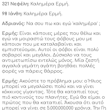
321 Νεφέλη:
Καλημέρα Ερμή.
98 Ιάνθη:
Καλημέρα Ερμή.
Αδριανός:
Να σου πω και εγώ ‘καλημέρα’ ;
Ερμής:
Είναι κάποιες μέρες που θέλω και
εγώ να μοιραστώ τους φόβους μου με
κάποιον που με καταλαβαίνει και
εμπιστεύομαι. Αυτοί οι φόβοι είναι πολύ
σοβαροί και μεγάλοι. Δύσκολο να τους
αντιμετωπίσω εντελώς μόνος. Μία ζεστή
αγγαλιά γεμάτη αγάπη βοηθάει πολλές
φορές να πάρεις θάρρος.
Ερμής:
Ακούστε το πρόβλημα μου: ο Ήλιος
μπορεί να μεγαλώσει πολύ και να γίνει
κόκκινος γίγαντας. Τότε θα καταπιεί τους
πιό κοντινούς του πλανήτες. Εγώ θα είμαι ο
πρώτος που θα καταπιεί. Άκουσα ότι αυτό
μπορεί να γίνει σε 5.000.000.000 χρόνια. Την Γη