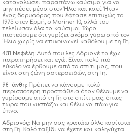
καταναλώσει παραπάνω καύσιμα γιά να
μην πέσει μέσα στον Ήλιο και καεί. Ήταν
ένας δορυφόρος που έφτασε επιτυχώς το
1975 στον Ερμή, ο Mariner 10, αλλά του
τελείωσαν όλα τα καύσιμα. Τώρα
πιστεύουμε ότι γυρίζει ακόμα γύρω από τον
΄Ηλιο χωρίς να επικοινωνεί καθόλου με τη Γη.
431 Νεφέλη:
Αυτό που λες Αδριανέ το έχω
παρατηρήσει και εγώ. Είναι πολύ πιό
εύκολο να έρθουμε από το σπίτι μας, που
είναι στη ζώνη αστεροειδών, στη Γη.
98 Ιάνθη:
Πρέπει να κάνουμε πολύ
περισσότερη προσπάθεια όταν θέλουμε να
γυρίσουμε από τη Γη στο σπίτι μας, όπως
τώρα που νυστάζω και θέλω να πάω για
ύπνο.
Αδριανός:
Να μην σας κρατάω άλλο κορίτσια
στη Γη. Καλό ταξίδι να έχετε και καληνύχτα.