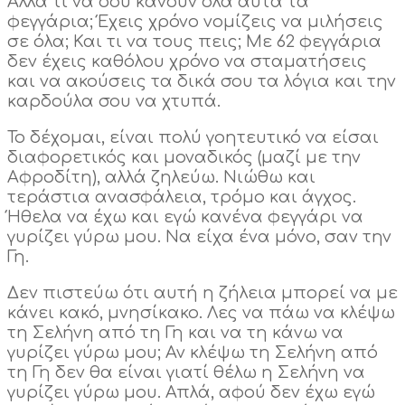
Αλλά τι να σου κάνουν όλα αυτά τα
φεγγάρια; Έχεις χρόνο νομίζεις να μιλήσεις
σε όλα; Και τι να τους πεις; Με 62 φεγγάρια
δεν έχεις καθόλου χρόνο να σταματήσεις
και να ακούσεις τα δικά σου τα λόγια και την
καρδούλα σου να χτυπά.
Το δέχομαι, είναι πολύ γοητευτικό να είσαι
διαφορετικός και μοναδικός (μαζί με την
Αφροδίτη), αλλά ζηλεύω. Νιώθω και
τεράστια ανασφάλεια, τρόμο και άγχος.
Ήθελα να έχω και εγώ κανένα φεγγάρι να
γυρίζει γύρω μου. Να είχα ένα μόνο, σαν την
Γη.
Δεν πιστεύω ότι αυτή η ζήλεια μπορεί να με
κάνει κακό, μνησίκακο. Λες να πάω να κλέψω
τη Σελήνη από τη Γη και να τη κάνω να
γυρίζει γύρω μου; Αν κλέψω τη Σελήνη από
τη Γη δεν θα είναι γιατί θέλω η Σελήνη να
γυρίζει γύρω μου. Απλά, αφού δεν έχω εγώ