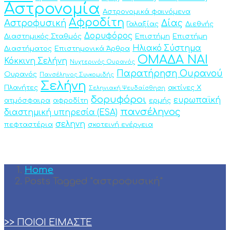
Αστρονομία
Αστρονομικά φαινόμενα
Αφροδίτη
Αστροφυσική
Δίας
Γαλαξίας
Διεθνής
Δορυφόρος
Διαστημικός Σταθμός
Επιστήμη
Επιστήμη
Ηλιακό Σύστημα
Διαστήματος
Επιστημονικά Άρθρα
ΟΜΑΔΑ ΝΑΙ
Κόκκινη Σελήνη
Νυχτερινός Ουρανός
Παρατήρηση Ουρανού
Ουρανός
Πανσέληνος Συγκομιδής
Σελήνη
Πλανήτες
ακτίνες Χ
Σεληνιακή Ψευδαίσθηση
δορυφόροι
ευρωπαϊκή
ατμόσφαιρα
αφροδίτη
ερμής
πανσέληνος
διαστημική υπηρεσία (ESA)
σεληνη
πεφταστέρια
σκοτεινή ενέργεια
Home
Posts Tagged "αστροφυσική"
>> ΠΟΙΟΙ ΕΙΜΑΣΤΕ