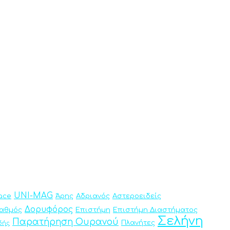
UNI-MAG
ace
Άρης
Αδριανός
Αστεροειδείς
Δορυφόρος
ταθμός
Επιστήμη
Επιστήμη Διαστήματος
Σελήνη
Παρατήρηση Ουρανού
Πλανήτες
δής