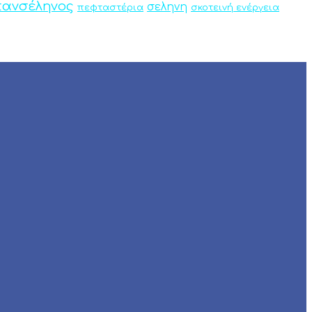
ανσέληνος
σεληνη
πεφταστέρια
σκοτεινή ενέργεια