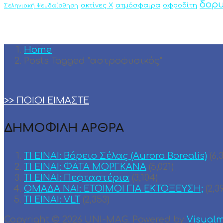
δορ
ακτίνες Χ
ατμόσφαιρα
αφροδίτη
Σεληνιακή Ψευδαίσθηση
Home
Posts Tagged "αστροφυσικός"
>> ΠΟΙΟΙ ΕΙΜΑΣΤΕ
ΔΗΜΟΦΙΛΗ ΑΡΘΡΑ
ΤΙ ΕΙΝΑΙ: Βόρειο Σέλας (Aurora Borealis)
(6,
ΤΙ ΕΙΝΑΙ: ΦΑΤΑ ΜΟΡΓΚΑΝΑ
(5,021)
ΤΙ ΕΙΝΑΙ: Πεφταστέρια
(3,104)
ΟΜΑΔΑ ΝΑΙ: ΕΤΟΙΜΟΙ ΓΙΑ ΕΚΤΟΞΕΥΣΗ;
(2,3
TI EINAI: VLT
(2,353)
Copyright © 2026 UNI-MAG. Powered by
Visual