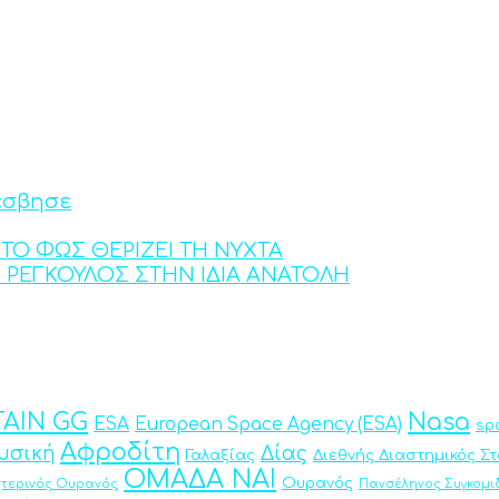
έσβησε
ΤΟ ΦΩΣ ΘΕΡΙΖΕΙ ΤΗ ΝΥΧΤΑ
Ο ΡΕΓΚΟΥΛΟΣ ΣΤΗΝ ΙΔΙΑ ΑΝΑΤΟΛΗ
AIN GG
Nasa
ESA
European Space Agency (ESA)
sp
Αφροδίτη
υσική
Δίας
Γαλαξίας
Διεθνής Διαστημικός Σ
ΟΜΑΔΑ ΝΑΙ
Ουρανός
χτερινός Ουρανός
Πανσέληνος Συγκομι