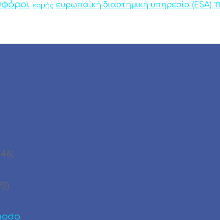
υφόροι
π
ευρωπαϊκή διαστημική υπηρεσία (ESA)
ερμής
346)
95)
modo
.