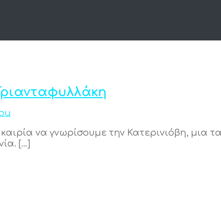
 Τριανταφυλλάκη
iou
υκαιρία να γνωρίσουμε την Κατερινιόβη, μια
ία. […]