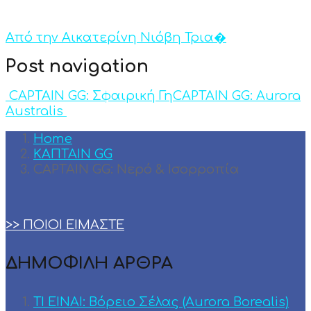
Από την Αικατερίνη Νιόβη Τρια�
Post navigation
CAPTAIN GG: Σφαιρική Γη
CAPTAIN GG: Aurora
Australis
Home
KAΠΤΑΙΝ GG
CAPTAIN GG: Νερό & Ισορροπία
>> ΠΟΙΟΙ ΕΙΜΑΣΤΕ
ΔΗΜΟΦΙΛΗ ΑΡΘΡΑ
ΤΙ ΕΙΝΑΙ: Βόρειο Σέλας (Aurora Borealis)