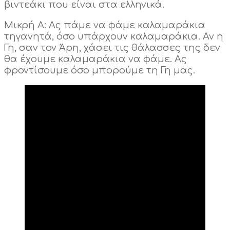
βιντεάκι που είναι στα ελληνικά.
Μικρή Α: Ας πάμε να φάμε καλαμαράκια
τηγανητά, όσο υπάρχουν καλαμαράκια. Αν η
Γη, σαν τον Άρη, χάσει τις θάλασσες της δεν
θα έχουμε καλαμαράκια να φάμε. Ας
φροντίσουμε όσο μπορούμε τη Γη μας.