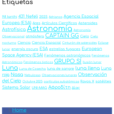
Etiquetas
431 Nefeli
Agencia Espacial
98 Ianthi
2025
Adrianos
Europea (ESA)
Ares
Artículos Científicos
Asteroides
Astronomía
Astrofísica
Astronomía
CAPTAIN GG
atmósfera
Cielo
Observacional
Cielo
Ciencia
Ciencia Espacial
nocturno
Cinturón de asteroides
Eclipse
ESA
European
energía oscura
estrellas fugaces
lunar
Space Agency (ESA)
Fenómenos astronómicos
Fenómenos
GRUPO SÍ
Astronómicos
Fenómenos ópticos
Ilusión lunar
Luna
luna llena
Luna
luna de sangre
Luna de Cosecha
Nasa
Observación
roja
Nebulosas
Observaciones lunares
del Cielo
Rayos X
satélites
Octubre 2025
partículas subatómicas
Αφροδίτη
Sistema Solar
UNI-MAG
Δίας
Home