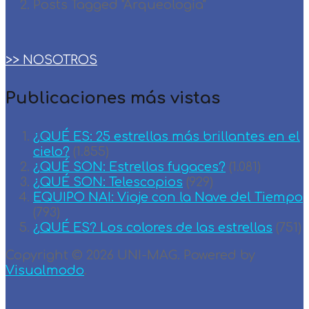
Posts Tagged "Arqueología"
>> NOSOTROS
Publicaciones más vistas
¿QUÉ ES: 25 estrellas más brillantes en el
cielo?
(1.855)
¿QUÉ SON: Estrellas fugaces?
(1.081)
¿QUÉ SON: Telescopios
(929)
EQUIPO NAI: Viaje con la Nave del Tiempo
(793)
¿QUÉ ES? Los colores de las estrellas
(751)
Copyright © 2026 UNI-MAG. Powered by
Visualmodo
.