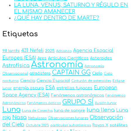
LA LUNA, VENUS, SATURNO Y RÉGULO EN
EL MISMO AMANECER
¿QUÉ HAY DENTRO DE MARTE?
Etiquetas
431 Nefeli
Agencia Espacial
98 Ianthi
2025
Adrianos
Europea (ESA)
Ares
Artículos Científicos
Asteroides
Astronomía
Astrofísica
Astronomía
CAPTAIN GG
atmósfera
Cielo
Observacional
Cielo
Ciencia
Ciencia Espacial
nocturno
Cinturón de asteroides
Eclipse
ESA
European
energía oscura
estrellas fugaces
lunar
Space Agency (ESA)
Fenómenos astronómicos
Fenómenos
GRUPO SÍ
Astronómicos
Fenómenos ópticos
Ilusión lunar
Luna
luna llena
Luna
luna de sangre
Luna de Cosecha
Nasa
Observación
roja
Nebulosas
Observaciones lunares
del Cielo
Rayos X
satélites
Octubre 2025
partículas subatómicas