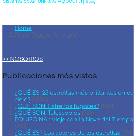
Αφροδίτη
Sistema Solar
UNI-MAG
Δίας
Home
Posts Tagged "energía"
>> NOSOTROS
Publicaciones más vistas
¿QUÉ ES: 25 estrellas más brillantes en el
cielo?
(1.855)
¿QUÉ SON: Estrellas fugaces?
(1.081)
¿QUÉ SON: Telescopios
(929)
EQUIPO NAI: Viaje con la Nave del Tiempo
(793)
¿QUÉ ES? Los colores de las estrellas
(751)