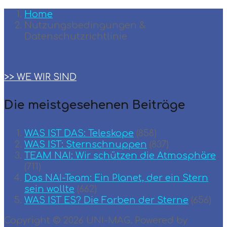
Home
Nutzungsbedingungen &
Datenschutzrichtlinie
>> WE WIR SIND
Die meistgesehenen Beiträge
WAS IST DAS: Teleskope
(858)
WAS IST: Sternschnuppen
(837)
TEAM ΝΑΙ: Wir schützen die Atmosphäre
(711)
Das NAI-Team: Ein Planet, der ein Stern
sein wollte
(662)
WAS IST ES? Die Farben der Sterne
(656)
Copyright © 2026 UNI-MAG. Powered by