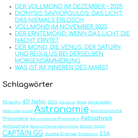
DER VOLLMOND IM DEZEMBER – 2025
DIONYSIS SAVVOPOULOS: DAS LICHT,
DAS NIEMALS ERLOSCH
VOLLMOND IM NOVEMBER 2025
DER ERNTEMOND: WENN DAS LICHT DIE
NACHT ERNTET
DER MOND, DIE VENUS, DER SATURN
UND REGULUS BEI DERSELBEN
MORGENDÄMMERUNG
WAS IST IM INNEREN DES MARS?
Schlagwörter
431 Nefeli
98 Ianthi
2025
Ares
Asteroiden
Adrianos
Astronomie
Astronomische
Asteroidengürtel
Astrophysik
Phänomene
Astronomische Phänomene
Atmosphäre
blood moon
Beobachtende Astronomie
CAPTAIN GG
ESA
dunkle Energie
Erntemond