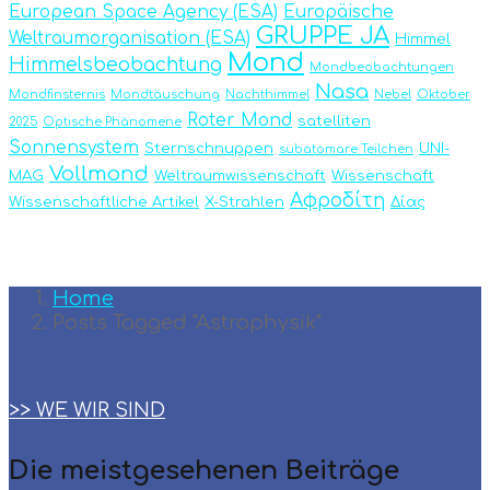
European Space Agency (ESA)
Europäische
GRUPPE JA
Weltraumorganisation (ESA)
Himmel
Mond
Himmelsbeobachtung
Mondbeobachtungen
Nasa
Mondfinsternis
Mondtäuschung
Nachthimmel
Nebel
Oktober
Roter Mond
satelliten
2025
Optische Phänomene
Sonnensystem
Sternschnuppen
UNI-
subatomare Teilchen
Vollmond
MAG
Weltraumwissenschaft
Wissenschaft
Αφροδίτη
Wissenschaftliche Artikel
X-Strahlen
Δίας
Home
Posts Tagged "Astrophysik"
>> WE WIR SIND
Die meistgesehenen Beiträge