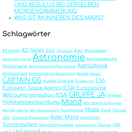
UND REGULUS BEI DERSELBEN
MORGENDÄMMERUNG
WAS IST IM INNEREN DES MARS?
Schlagwörter
431 Nefeli
98 Ianthi
2025
Ares
Asteroiden
Adrianos
Astronomie
Astronomische
Asteroidengürtel
Astrophysik
Phänomene
Astronomische Phänomene
Atmosphäre
blood moon
Beobachtende Astronomie
CAPTAIN GG
ESA
dunkle Energie
Erntemond
European Space Agency (ESA)
Europäische
GRUPPE JA
Weltraumorganisation (ESA)
Himmel
Mond
Himmelsbeobachtung
Mondbeobachtungen
Nasa
Mondfinsternis
Mondtäuschung
Nachthimmel
Nebel
Oktober
Roter Mond
satelliten
2025
Optische Phänomene
Sonnensystem
Sternschnuppen
UNI-
subatomare Teilchen
Vollmond