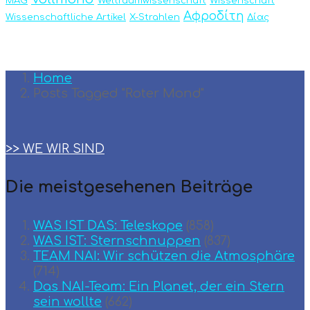
MAG
Weltraumwissenschaft
Wissenschaft
Αφροδίτη
Wissenschaftliche Artikel
X-Strahlen
Δίας
Home
Posts Tagged "Roter Mond"
>> WE WIR SIND
Die meistgesehenen Beiträge
WAS IST DAS: Teleskope
(858)
WAS IST: Sternschnuppen
(837)
TEAM ΝΑΙ: Wir schützen die Atmosphäre
(714)
Das NAI-Team: Ein Planet, der ein Stern
sein wollte
(662)