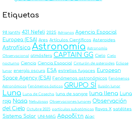
Etiquetas
431 Nefeli
Agencia Espacial
98 Ianthi
2025
Adrianos
Europea (ESA)
Ares
Artículos Científicos
Asteroides
Astronomía
Astrofísica
Astronomía
CAPTAIN GG
atmósfera
Cielo
Observacional
Cielo
Ciencia
Ciencia Espacial
nocturno
Cinturón de asteroides
Eclipse
ESA
European
energía oscura
estrellas fugaces
lunar
Space Agency (ESA)
Fenómenos astronómicos
Fenómenos
GRUPO SÍ
Astronómicos
Fenómenos ópticos
Ilusión lunar
Luna
luna llena
Luna
luna de sangre
Luna de Cosecha
Nasa
Observación
roja
Nebulosas
Observaciones lunares
del Cielo
Rayos X
satélites
Octubre 2025
partículas subatómicas
Αφροδίτη
Sistema Solar
UNI-MAG
Δίας