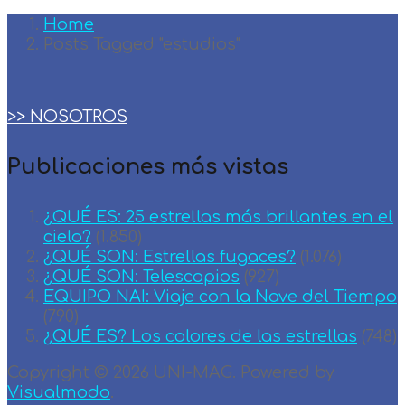
Home
Posts Tagged "estudios"
>> NOSOTROS
Publicaciones más vistas
¿QUÉ ES: 25 estrellas más brillantes en el
cielo?
(1.850)
¿QUÉ SON: Estrellas fugaces?
(1.076)
¿QUÉ SON: Telescopios
(927)
EQUIPO NAI: Viaje con la Nave del Tiempo
(790)
¿QUÉ ES? Los colores de las estrellas
(748)
Copyright © 2026 UNI-MAG. Powered by
Visualmodo
.