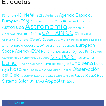
Etiquetas
431 Nefeli
Agencia Espacial
98 Ianthi
2025
Adrianos
Europea (ESA)
Ares
Artículos Científicos
Asteroides
Astronomía
Astrofísica
Astronomía
CAPTAIN GG
atmósfera
Cielo
Observacional
Cielo
Ciencia
Ciencia Espacial
nocturno
Cinturón de asteroides
Eclipse
ESA
European
energía oscura
estrellas fugaces
lunar
Space Agency (ESA)
Fenómenos astronómicos
Fenómenos
GRUPO SÍ
Astronómicos
Fenómenos ópticos
Ilusión lunar
Luna
luna llena
Luna
luna de sangre
Luna de Cosecha
Nasa
Observación
roja
Nebulosas
Observaciones lunares
del Cielo
Rayos X
satélites
Octubre 2025
partículas subatómicas
Αφροδίτη
Sistema Solar
UNI-MAG
Δίας
Home