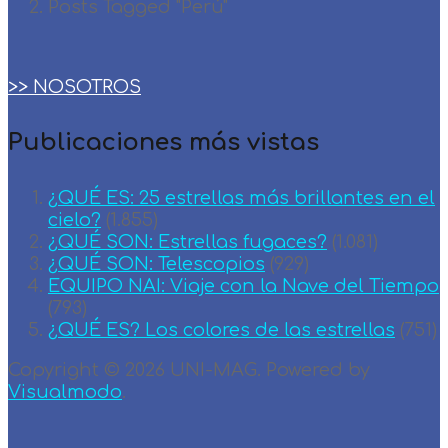
Posts Tagged "Perú"
>> NOSOTROS
Publicaciones más vistas
¿QUÉ ES: 25 estrellas más brillantes en el
cielo?
(1.855)
¿QUÉ SON: Estrellas fugaces?
(1.081)
¿QUÉ SON: Telescopios
(929)
EQUIPO NAI: Viaje con la Nave del Tiempo
(793)
¿QUÉ ES? Los colores de las estrellas
(751)
Copyright © 2026 UNI-MAG. Powered by
Visualmodo
.