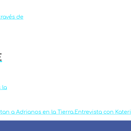
través de
E
 la
itan a Adrianos en la Tierra.
Entrevista con Kateri