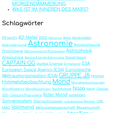
MORGENDÄMMERUNG
WAS IST IM INNEREN DES MARS?
Schlagwörter
431 Nefeli
98 Ianthi
2025
Ares
Asteroiden
Adrianos
Astronomie
Astronomische
Asteroidengürtel
Astrophysik
Phänomene
Astronomische Phänomene
Atmosphäre
blood moon
Beobachtende Astronomie
CAPTAIN GG
ESA
dunkle Energie
Erntemond
European Space Agency (ESA)
Europäische
GRUPPE JA
Weltraumorganisation (ESA)
Himmel
Mond
Himmelsbeobachtung
Mondbeobachtungen
Nasa
Mondfinsternis
Mondtäuschung
Nachthimmel
Nebel
Oktober
Roter Mond
satelliten
2025
Optische Phänomene
Sonnensystem
Sternschnuppen
UNI-
subatomare Teilchen
Vollmond
MAG
Weltraumwissenschaft
Wissenschaft