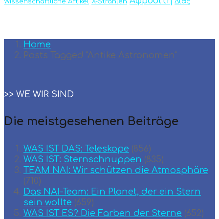
Αφροδίτη
Wissenschaftliche Artikel
X-Strahlen
Δίας
Home
Posts Tagged "Antike Astronomen"
>> WE WIR SIND
Die meistgesehenen Beiträge
WAS IST DAS: Teleskope
(856)
WAS IST: Sternschnuppen
(835)
TEAM ΝΑΙ: Wir schützen die Atmosphäre
(710)
Das NAI-Team: Ein Planet, der ein Stern
sein wollte
(659)
WAS IST ES? Die Farben der Sterne
(652)