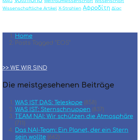
Vollmond
MAG
Weltraumwissenschaft
Wissenschaft
Αφροδίτη
Wissenschaftliche Artikel
X-Strahlen
Δίας
Home
Posts Tagged "EOS"
>> WE WIR SIND
Die meistgesehenen Beiträge
WAS IST DAS: Teleskope
(858)
WAS IST: Sternschnuppen
(837)
TEAM ΝΑΙ: Wir schützen die Atmosphäre
(711)
Das NAI-Team: Ein Planet, der ein Stern
sein wollte
(662)