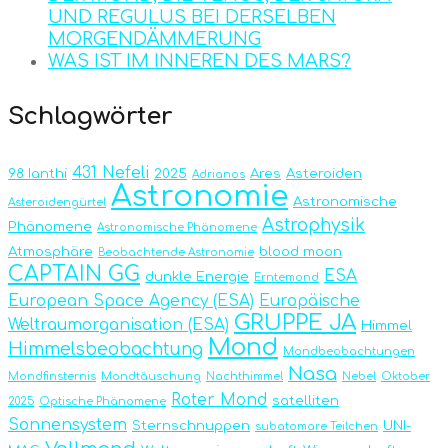
UND REGULUS BEI DERSELBEN
MORGENDÄMMERUNG
WAS IST IM INNEREN DES MARS?
Schlagwörter
431 Nefeli
98 Ianthi
2025
Ares
Asteroiden
Adrianos
Astronomie
Astronomische
Asteroidengürtel
Astrophysik
Phänomene
Astronomische Phänomene
Atmosphäre
blood moon
Beobachtende Astronomie
CAPTAIN GG
ESA
dunkle Energie
Erntemond
European Space Agency (ESA)
Europäische
GRUPPE JA
Weltraumorganisation (ESA)
Himmel
Mond
Himmelsbeobachtung
Mondbeobachtungen
Nasa
Mondfinsternis
Mondtäuschung
Nachthimmel
Nebel
Oktober
Roter Mond
satelliten
2025
Optische Phänomene
Sonnensystem
Sternschnuppen
UNI-
subatomare Teilchen