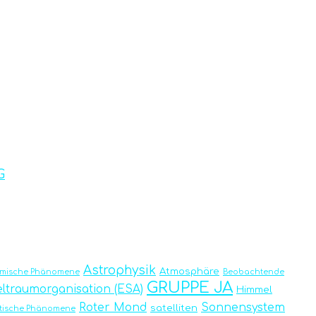
G
Astrophysik
Atmosphäre
omische Phänomene
Beobachtende
GRUPPE JA
ltraumorganisation (ESA)
Himmel
Roter Mond
Sonnensystem
satelliten
tische Phänomene