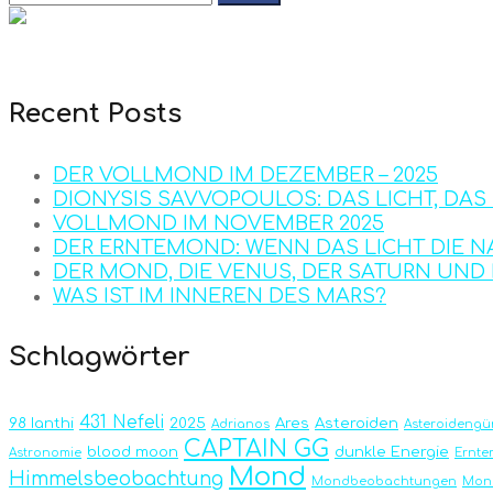
Recent Posts
DER VOLLMOND IM DEZEMBER – 2025
DIONYSIS SAVVOPOULOS: DAS LICHT, DA
VOLLMOND IM NOVEMBER 2025
DER ERNTEMOND: WENN DAS LICHT DIE N
DER MOND, DIE VENUS, DER SATURN UN
WAS IST IM INNEREN DES MARS?
Schlagwörter
431 Nefeli
98 Ianthi
2025
Ares
Asteroiden
Adrianos
Asteroidengür
CAPTAIN GG
blood moon
dunkle Energie
Astronomie
Ernt
Mond
Himmelsbeobachtung
Mondbeobachtungen
Mond