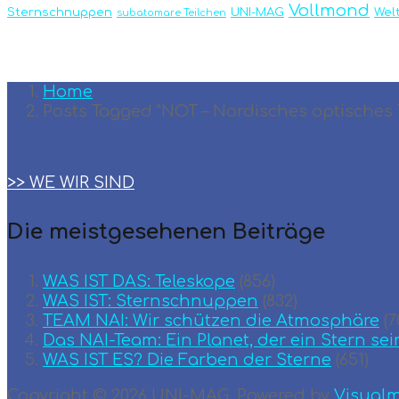
Vollmond
Sternschnuppen
UNI-MAG
Wel
subatomare Teilchen
Home
Posts Tagged "NOT – Nordisches optisches 
>> WE WIR SIND
Die meistgesehenen Beiträge
WAS IST DAS: Teleskope
(856)
WAS IST: Sternschnuppen
(832)
TEAM ΝΑΙ: Wir schützen die Atmosphäre
(7
Das NAI-Team: Ein Planet, der ein Stern sei
WAS IST ES? Die Farben der Sterne
(651)
Copyright © 2026 UNI-MAG. Powered by
Visual