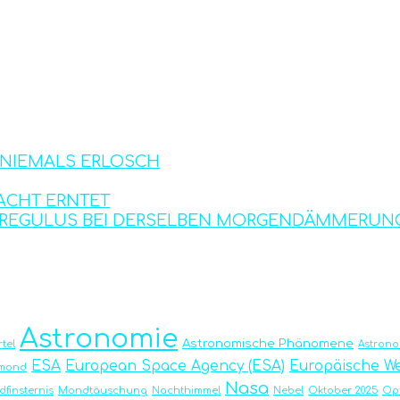
S NIEMALS ERLOSCH
ACHT ERNTET
D REGULUS BEI DERSELBEN MORGENDÄMMERUN
Astronomie
Astronomische Phänomene
tel
Astron
ESA
European Space Agency (ESA)
Europäische We
emond
Nasa
finsternis
Mondtäuschung
Nachthimmel
Nebel
Oktober 2025
Op