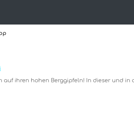
kop
i
n auf ihren hohen Berggipfeln! In dieser und i