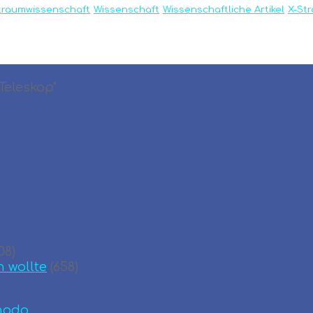
traumwissenschaft
Wissenschaft
Wissenschaftliche Artikel
X-St
Teleskop"
08)
n wollte
(658)
modo
.