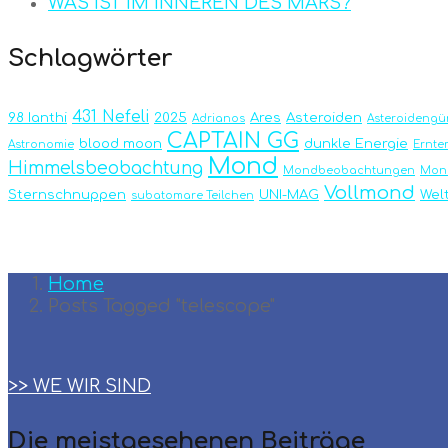
WAS IST IM INNEREN DES MARS?
Schlagwörter
431 Nefeli
98 Ianthi
2025
Ares
Asteroiden
Adrianos
Asteroidengür
CAPTAIN GG
blood moon
dunkle Energie
Astronomie
Ernt
Mond
Himmelsbeobachtung
Mondbeobachtungen
Mond
Vollmond
Sternschnuppen
UNI-MAG
Wel
subatomare Teilchen
Home
Posts Tagged "telescope"
>> WE WIR SIND
Die meistgesehenen Beiträge