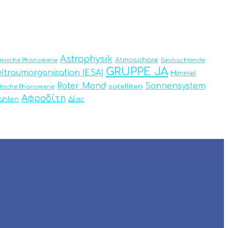
Astrophysik
Atmosphäre
omische Phänomene
Beobachtende
GRUPPE JA
ltraumorganisation (ESA)
Himmel
Roter Mond
Sonnensystem
satelliten
tische Phänomene
Αφροδίτη
rahlen
Δίας