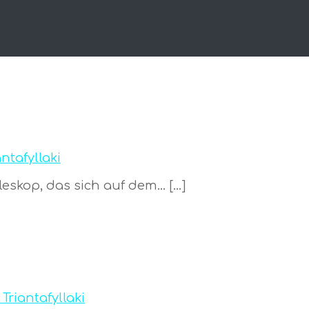
antafyllaki
leskop, das sich auf dem… […]
 Triantafyllaki