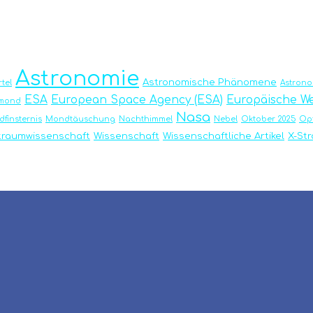
Astronomie
Astronomische Phänomene
tel
Astron
ESA
European Space Agency (ESA)
Europäische We
emond
Nasa
finsternis
Mondtäuschung
Nachthimmel
Nebel
Oktober 2025
Op
traumwissenschaft
Wissenschaft
Wissenschaftliche Artikel
X-St